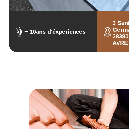
3 Sen
Germ
+ 10ans d'éxperiences
2838
AVRE