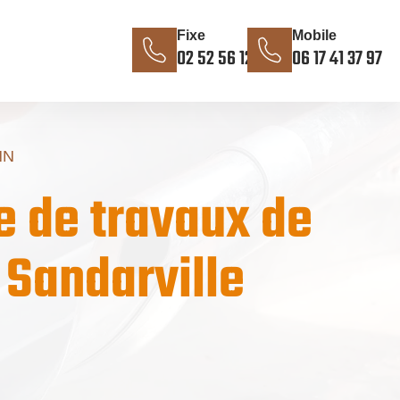
Fixe
Mobile
02 52 56 12 85
06 17 41 37 97
NN
e de travaux de
 Sandarville