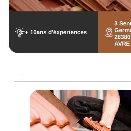
3 Sen
Germ
+ 10ans d'éxperiences
2838
AVRE