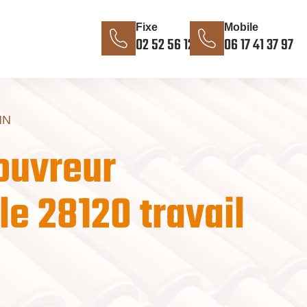
Fixe
Mobile
02 52 56 12 85
06 17 41 37 97
NN
ouvreur
le 28120 travail