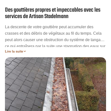
Des gouttières propres et impeccables avec les
services de Artisan Stadelmann
La descente de votre gouttière peut accumuler des
crasses et des débris de végétaux au fil du temps. Cela
peut alors causer une obstruction du système de tangage,
ce qui entraînera par la suite une stagnation des eaux sur
Lire la suite
votre couverture. Afin de préserver l’efficacité et la
fonctionnalité de votre gouttière, procéder à son
décrassage est donc une étape très importante. Si vous
résidez dans le 28, Artisan Stadelmann peuvent
intervenir directement chez vous pour tous travaux de
gouttière. Afin d’assurer la longévité de votre toiture, nous
vous offriront un nettoyage de gouttière fait dans les
règles de l’art.