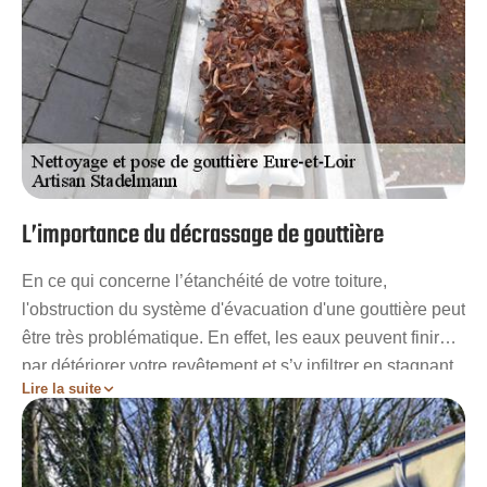
L’importance du décrassage de gouttière
En ce qui concerne l’étanchéité de votre toiture,
l'obstruction du système d'évacuation d'une gouttière peut
être très problématique. En effet, les eaux peuvent finir
par détériorer votre revêtement et s’y infiltrer en stagnant
Lire la suite
sur votre toiture. Les eaux peuvent également déborder et
atteindre vos murs. Sachez que les traces d’humidité
finiront par fragiliser vos structures et vos fondations au fil
du temps. Votre bâtisse peut risquer alors de s’écrouler à