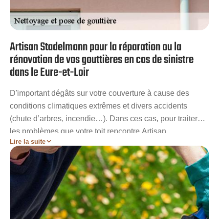
Artisan Stadelmann pour la réparation ou la
rénovation de vos gouttières en cas de sinistre
dans le Eure-et-Loir
D'important dégâts sur votre couverture à cause des
conditions climatiques extrêmes et divers accidents
(chute d’arbres, incendie…). Dans ces cas, pour traiter
les problèmes que votre toit rencontre Artisan
Lire la suite
Stadelmann est à votre disposition pour intervenir dans
les délais les plus brefs. Au cours de l’intervention, la
réparation des dégâts ne se limiteront pas uniquement
sur votre revêtement de toit. En effet, les gouttières
bénéficieront également de soins particuliers car elles
sont indissociables à votre toit.