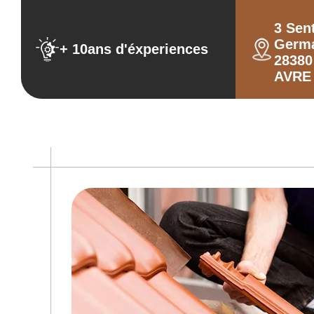
3 Sen
Germ
+ 10ans d'éxperiences
2838
AVRE