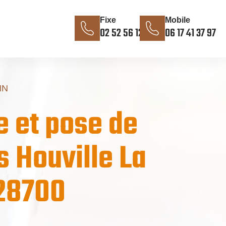
Fixe
Mobile
02 52 56 12 85
06 17 41 37 97
NN
 et pose de
s Houville La
28700