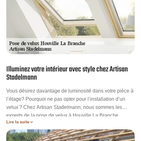
Illuminez votre intérieur avec style chez Artisan
Stadelmann
Vous désirez davantage de luminosité dans votre pièce à
l’étage? Pourquoi ne pas opter pour l’installation d’un
velux ? Chez Artisan Stadelmann, nous sommes les
experts de la pose de velux à Houville La Branche
Lire la suite
28700. Forts de notre expérience de longue date, nous
vous garantissons un résultat impeccable grâce à notre
savoir-faire inégalé. Notre équipe de professionnels