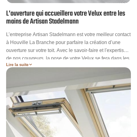
L’ouverture qui accueillera votre Velux entre les
mains de Artisan Stadelmann
L’entreprise Artisan Stadelmann est votre meilleur contact
à Houville La Branche pour parfaire la création d’une
ouverture sur votre toit. Avec le savoir-faire et l'expertise
de nos couvreurs, la pose de votre Velux se fera dans les
Lire la suite
règles de l’art grâce à une bonne maîtrise des calculs
pour la mesure de l’écart entre les chevrons. Si vous
souhaiter bénéficier d’un Velux efficace dans son rôle
d’étancheur, faites appel à nos services sans attendre.
Sachez toutefois, qu’avant d’entamer des travaux qui
touchent la charpente d’une maison ou d’un bâtiment une
permission de construire est nécessaire. C’est le cas pour
la création de l’ouverture qui va accueillir votre Velux.