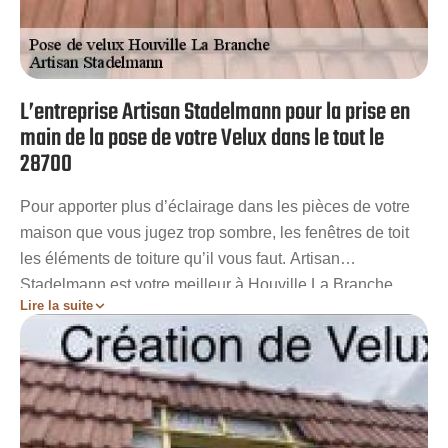
L’entreprise Artisan Stadelmann pour la prise en
main de la pose de votre Velux dans le tout le
28700
Pour apporter plus d’éclairage dans les pièces de votre
maison que vous jugez trop sombre, les fenêtres de toit
les éléments de toiture qu’il vous faut. Artisan
Stadelmann est votre meilleur à Houville La Branche
Lire la suite
pour poser votre Velux dans les règles de l’art. Je serai
toujours à votre écoute pour répondre à vos moindres
demandes mêmes les plus spécifiques. Qualifié et
expérimenté dans le domaine de la pose de Velux, nos
couvreurs vous garantiront des prestations de haute
qualité afin que vous puissiez profiter pleinement de votre