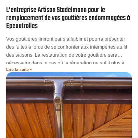
L’entreprise Artisan Stadelmann pour le
remplacement de vos gouttières endommagées à
Epeautrolles
Vos gouttières finiront par s’affaiblir et pourra présenter
des fuites à force de se confronter aux intempéries au fil
des saisons. La restauration de votre gouttière sera
nécessaire dans le cas où la réparation ne suffit plus à
Lire la suite
remédier aux problèmes que votre gouttière rencontre
(vieillissement, gros dégâts…). Rénover une gouttière
demande l’intervention de professionnels car c’est une
tâche complexe. Ainsi, afin que votre toiture puisse
retrouver toute son efficacité, l’entreprise Artisan
Stadelmann vous offre ses services de restauration de
gouttière. Vous pouvez toujours opter pour les mêmes
matériaux que la précédente ou choisir un nouveau type
de gouttière.