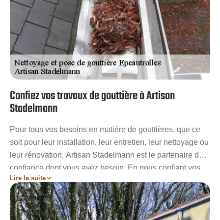
Confiez vos travaux de gouttière à Artisan
Stadelmann
Pour tous vos besoins en matière de gouttières, que ce
soit pour leur installation, leur entretien, leur nettoyage ou
leur rénovation, Artisan Stadelmann est le partenaire de
confiance dont vous avez besoin. En nous confiant vos
Lire la suite
projets, vous bénéficierez de tarifs compétitifs adaptés à
votre budget. Nous attendons avec enthousiasme la
perspective de collaborer avec vous. Optez pour notre
expertise et notre engagement envers la qualité du