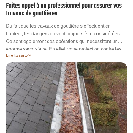
Faites appel à un professionnel pour assurer vos
travaux de gouttières
Du fait que les travaux de gouttière s’effectuent en
hauteur, les dangers doivent toujours être considérées.
Ce sont également des opérations qui nécessitent un
énorme savoir-faire. En effet, votre protection contre les
Lire la suite
intempéries sera alors moins efficace si la pose, le
remplacement, la remise en état ou l’entretien de votre
gouttière sont mal réalisés. Eviter donc l’amateurisme
pour éviter les malfaçons. Confiez vos travaux de
gouttières à Artisan Stadelmann si vous résidez à
Epeautrolles. Avec mes services de nos couvreurs, non
seulement vous éviterez un gaspillage de temps et de
ressources mais vous bénéficierez également aussi d’un
résultat parfait.