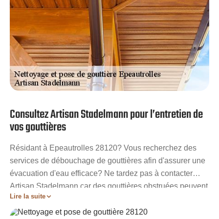
Consultez Artisan Stadelmann pour l’entretien de
vos gouttières
Résidant à Epeautrolles 28120? Vous recherchez des
services de débouchage de gouttières afin d'assurer une
évacuation d'eau efficace? Ne tardez pas à contacter
Artisan Stadelmann car des gouttières obstruées peuvent
Lire la suite
entraîner des problèmes dans votre maison. Nous
sommes spécialisés dans le nettoyage approfondi des