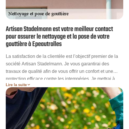
Artisan Stadelmann est votre meilleur contact
pour assurer le nettoyage et la pose de votre
gouttière à Epeautrolles
La satisfaction de la clientèle est l’objectif premier de la
société Artisan Stadelmann. Je vous garantirai des
travaux de qualité afin de vous offrir un confort et une
protection efficace contre les intempéries. Je mettrai à
Lire la suite
votre profit tout mon savoir-faire et mes compétences pour
vous garantir un résultat à la hauteur de votre espérance.
Dans la réalisation de vos projets, je vous
accompagnerai également tout au long des travaux et je
resterai à votre écoute afin de répondre à vos moindres
exigences. Vous ne serez pas déçu de faire recours aux