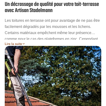
Un décrassage de qualité pour votre toit-terrasse
avec Artisan Stadelmann
Les toitures en terrasse ont pour avantage de ne pas être
facilement dégradés par les mousses et les lichens.
Certains matériaux empêchent même leur présence
comme pour le cas des plateformes en zinc. Cependant,
Lire la suite
en cas d’obstruction des systèmes d’évacuation des
eaux, certains toits en terrasse peuvent être envahis par
ces végétaux parasites même si elles n’ont aucun impact
sur l’état du revêtement. Le nettoyage se fera facilement
au Karcher. Pour une garantie d’un nettoyage parfait à
Epeautrolles, Artisan Stadelmann vous invite à faire
appel à ses services de haute qualité.