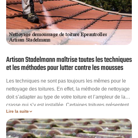
Artisan Stadelmann maîtrise toutes les techniques
et les méthodes pour lutter contre les mousses
Les techniques ne sont pas toujours les mêmes pour le
nettoyage des toitures. En effet, la méthode de nettoyage
doit s’adapter au type de votre toiture et l’ampleur de la
crasse qui s’y est installée. Certaines toitures présentent
Lire la suite
également des difficultés d’accès. Pour les tuiles très
fragilisées, il faut, par exemple, l’utilisation d’une brosse
métallique. Pour les tuiles encore en bon état, il est
possible d’utiliser un Kärcher tout en veillant à ne pas