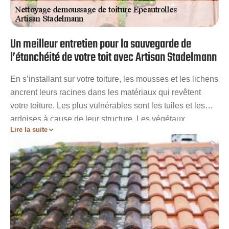
Un meilleur entretien pour la sauvegarde de
l’étanchéité de votre toit avec Artisan Stadelmann
En s’installant sur votre toiture, les mousses et les lichens
ancrent leurs racines dans les matériaux qui revêtent
votre toiture. Les plus vulnérables sont les tuiles et les
ardoises à cause de leur structure. Les végétaux
Lire la suite
parasites rendront ces matériaux poreux et rendra votre
couverture plus vulnérable aux fuites d’eau. Pour
préserver l’étanchéité de votre toit, il est urgent de
procéder à une opération de nettoyage et de
démoussage. Sis à proximité de chez vous à
Epeautrolles, l’entreprise Artisan Stadelmann peut
intervenir chez vous afin de vous débarrasser au plus vite
de ces envahisseurs.