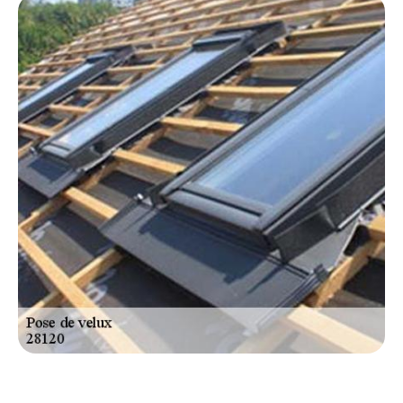
mesure de l’écart entre les chevrons. Si vous souhaiter
bénéficier d’un Velux efficace dans son rôle d’étancheur,
faites appel à nos services sans attendre. Sachez
toutefois, qu’avant d’entamer des travaux qui touchent la
charpente d’une maison ou d’un bâtiment une permission
de construire est nécessaire. C’est le cas pour la création
de l’ouverture qui va accueillir votre Velux.