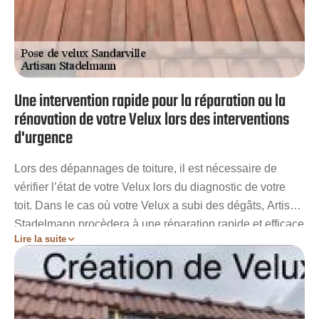
Une intervention rapide pour la réparation ou la
rénovation de votre Velux lors des interventions
d'urgence
Lors des dépannages de toiture, il est nécessaire de
vérifier l’état de votre Velux lors du diagnostic de votre
toit. Dans le cas où votre Velux a subi des dégâts, Artisan
Stadelmann procèdera à une réparation rapide et efficace
Lire la suite
afin de limiter autant que possible les dégâts. La
nécessité de la rapidité d’action de ces cas d’urgence est
de minimiser autant que possibles les dépenses que
vous aurez à faire pour les réparations de votre toit. Ainsi,
avec les services de Artisan Stadelmann, vous