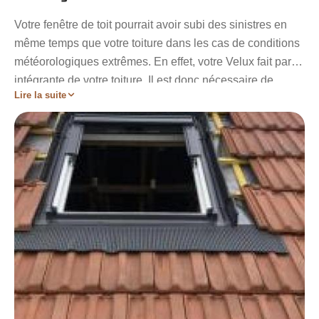
Votre fenêtre de toit pourrait avoir subi des sinistres en
même temps que votre toiture dans les cas de conditions
météorologiques extrêmes. En effet, votre Velux fait partie
intégrante de votre toiture. Il est donc nécessaire de
Lire la suite
procéder à son diagnostic afin de déceler les problèmes
que votre fenêtre de toit pourrait présenter. Ainsi, Artisan
Stadelmann effectuera sa réparation ou sa rénovation
selon la gravité des dégâts. Je vous garantirai également
une intervention rapide tout en préservant la qualité de
mes prestations.