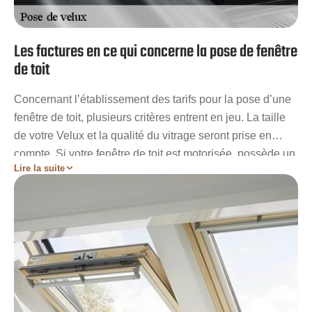
Les factures en ce qui concerne la pose de fenêtre
de toit
Concernant l’établissement des tarifs pour la pose d’une
fenêtre de toit, plusieurs critères entrent en jeu. La taille
de votre Velux et la qualité du vitrage seront prise en
compte. Si votre fenêtre de toit est motorisée, possède un
Lire la suite
Anti-Bruit de Pluie (ABP) ou autres spécificités, les
factures augmenteront en conséquence. Le prix de
l’installation peut aussi varier en fonction des matériaux
qui constitueront les battants de votre Velux. Cependant,
inutile de vous inquiéter sur votre budget car les services
de Artisan Stadelmann sont à moindre coût.