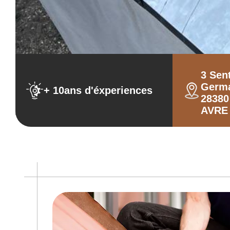
3 Sen
Germ
+ 10ans d'éxperiences
2838
AVRE