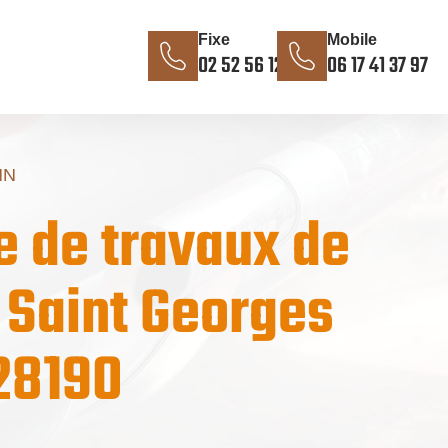
Fixe
Mobile
02 52 56 12 85
06 17 41 37 97
NN
e de travaux de
 Saint Georges
28190