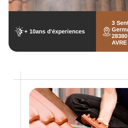
3 Sen
Germ
+ 10ans d'éxperiences
2838
AVRE