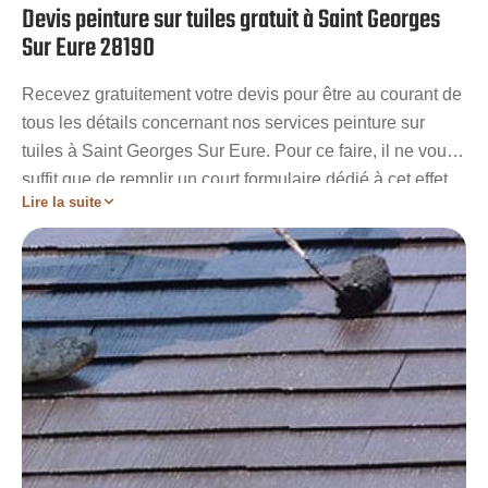
Devis peinture sur tuiles gratuit à Saint Georges
Sur Eure 28190
Recevez gratuitement votre devis pour être au courant de
tous les détails concernant nos services peinture sur
tuiles à Saint Georges Sur Eure. Pour ce faire, il ne vous
suffit que de remplir un court formulaire dédié à cet effet
Lire la suite
sur notre site. En quelques heures seulement, vous aurez
votre devis peinture sur tuiles gratuit et personnalisé à
Saint Georges Sur Eure. Sachez qu’en plus d’être gratuit,
notre devis peinture sur tuiles à Saint Georges Sur Eure
est aussi démuni de tout engagement de votre part. Avec
ce document estimatif, vous avez l’opportunité de bien
préparer votre projet.