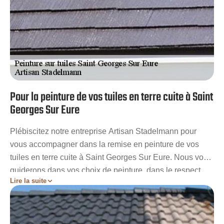
Pour la peinture de vos tuiles en terre cuite à Saint
Georges Sur Eure
Plébiscitez notre entreprise Artisan Stadelmann pour
vous accompagner dans la remise en peinture de vos
tuiles en terre cuite à Saint Georges Sur Eure. Nous vous
guiderons dans vos choix de peinture, dans le respect
Lire la suite
des normes en vigueur, de votre budget et de l’ambiance
que vous voulez créer. Nous prenons en main toutes les
étapes des travaux, de la préparation à la remise en
peinture complète de vos tuiles en terre cuite à Saint