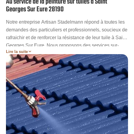
Au service de la peinture sur tuiles à Saint
Georges Sur Eure 28190
Notre entreprise Artisan Stadelmann répond à toutes les
demandes des particuliers et professionnels, soucieux de
rafraichir et de renforcer la résistance de leur tuile à Saint
Georges Sur Eure. Nous proposons des services sur-
Lire la suite
mesure, adaptés à toutes les capacités financières de
chacun. Nous intervenons sur n’importe quel type de
bâtiment, dans toutes les situations. Riches de plusieurs
années d’expérience dans le métier, nous sommes dans
la capacité d’aider toutes personnes, souhaitant apporter
un surplus de protection et un nouvel aspect à leur
revêtement en tuile. Nos services sont bien évidemment
garantis et rapides.