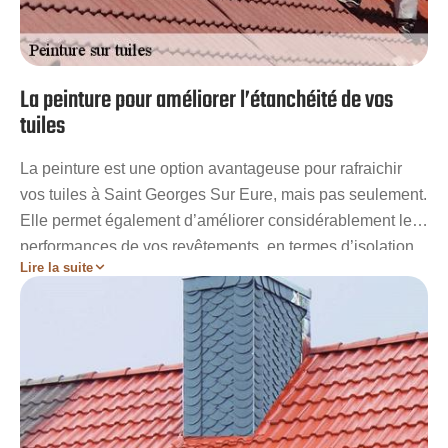
La peinture pour améliorer l’étanchéité de vos
tuiles
La peinture est une option avantageuse pour rafraichir
vos tuiles à Saint Georges Sur Eure, mais pas seulement.
Elle permet également d’améliorer considérablement les
performances de vos revêtements, en termes d’isolation
Lire la suite
et d’étanchéité. Les peintures spécialisées pour les tuiles
permettent de rendre complètement étanches vos
revêtements. Elles limitent et empêchent la récidive des
mousses et lichens. Pareillement, elles améliorent et
renforcent l’isolation thermique de votre couverture. Pour
éviter toutes sortes d’erreurs, laissez aux mains d’un
professionnel comme notre établissement Artisan