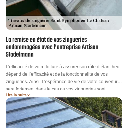
La remise en état de vos zingueries
endommagées avec l’entreprise Artisan
Stadelmann
L’efficacité de votre toiture à assurer son rôle d’étancheur
dépend de l’efficacité et de la fonctionnalité de vos
zingueries. Ainsi, L’espérance de vie de votre couverture
sera fortement dans le cas où vos zingueries sont
Lire la suite
abimées. Votre toit sera alors plus vulnérable aux risques
d’infiltration d’eau et autres conséquences néfastes
comme l’envahissement des mousses. Artisan
Stadelmann vous invite à faire recours à ses services Si
vous rencontrez des problèmes de fuites. Notre entreprise