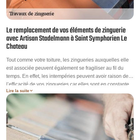
Le remplacement de vos éléments de zinguerie
avec Artisan Stadelmann à Saint Symphorien Le
Chateau
Tout comme votre toiture, les zingueries auxquelles elle
est associée peuvent également se fragiliser au fil du
temps. En effet, les intempéries peuvent avoir raison de
l’efficacité de vos zingueries car elles sont en constante
Lire la suite
interaction avec l’extérieur. Il est urgent de songer à
remplacer ces éléments de toiture aux plus vite dans le
cas où les dégâts sont trop important. Quel que soit les
zingueries de toiture à travailler, l’entreprise Artisan
Stadelmann vous garantira des prestations de haut
niveau pour leur remplacement. Avec les services de