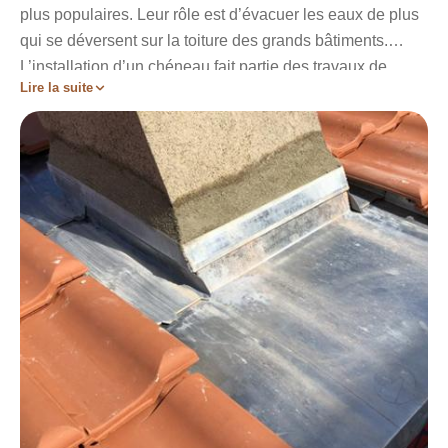
plus populaires. Leur rôle est d’évacuer les eaux de plus
qui se déversent sur la toiture des grands bâtiments.
L’installation d’un chéneau fait partie des travaux de
Lire la suite
zinguerie important car sa conception se fait directement
dans la maçonnerie de votre bâtisse. Cette opération est
alors exclusivement réservée à un professionnel.
N’hésitez pas à contacter Artisan Stadelmann si vous
êtes à la recherche d’un couvreur compétent et sérieux à
Saint Symphorien Le Chateau. Nos couvreurs-zingueur
vous garantiront un résultat qui répondra à vos moindres
exigences.