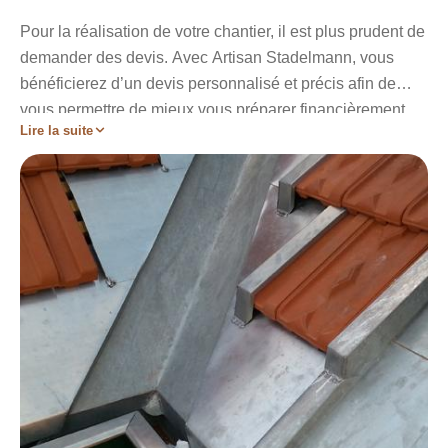
Pour la réalisation de votre chantier, il est plus prudent de
demander des devis. Avec Artisan Stadelmann, vous
bénéficierez d’un devis personnalisé et précis afin de
vous permettre de mieux vous préparer financièrement.
Lire la suite
Ces devis vous offriront un meilleur aperçu sur la nature
des travaux à entamer ainsi que les prix relatifs à ces
derniers. Sachez les devis que nous vous offrons sont
gratuit et ne vous engagera en rien. Il vous suffit de
remplir le formulaire de contact mis à votre disposition
dans le site. Vous pouvez aussi appeler les numéros de
téléphone qui vous sont proposés.