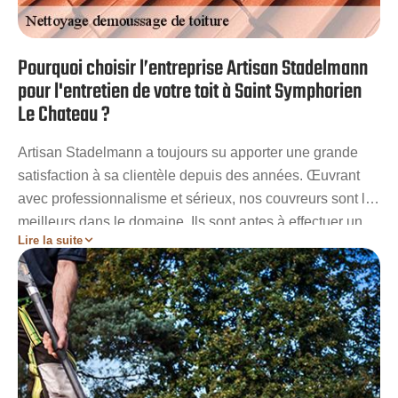
Pourquoi choisir l’entreprise Artisan Stadelmann
pour l'entretien de votre toit à Saint Symphorien
Le Chateau ?
Artisan Stadelmann a toujours su apporter une grande
satisfaction à sa clientèle depuis des années. Œuvrant
avec professionnalisme et sérieux, nos couvreurs sont les
meilleurs dans le domaine. Ils sont aptes à effectuer un
Lire la suite
travail de main de maître pour que votre toit soit propre et
impeccable. Nous savons adapter chaque méthode de
nettoyage en fonction du type de revêtement tout en
utilisant des outils de nettoyage efficaces. Nous veillons
également à ce que votre chantier reste propre à la fin
des travaux d’entretien.