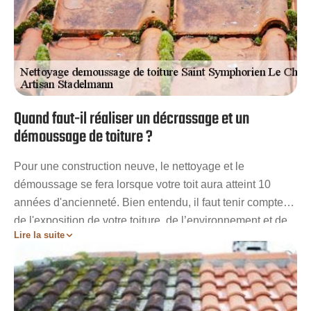
Quand faut-il réaliser un décrassage et un
démoussage de toiture ?
Pour une construction neuve, le nettoyage et le
démoussage se fera lorsque votre toit aura atteint 10
années d'ancienneté. Bien entendu, il faut tenir compte
de l'exposition de votre toiture, de l’environnement et de
Lire la suite
la fréquence des précipitations qui influeront sur la
nécessité du décrassage. Pour les toits de plus de 10
ans, l'entretien de la toiture devra être réaliser deux fois
par an. Au printemps le nettoyage permettra de dégager
toutes les mousses qui se sont installées. En automne, il