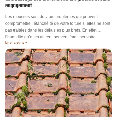
engagement
Les mousses sont de vrais problèmes qui peuvent
compromettre l’étanchéité de votre toiture si elles ne sont
pas traitées dans les délais es plus brefs. En effet,
l’humidité qu’elles attirent peuvent fragiliser votre
Lire la suite
revêtement et laisser place aux infiltrations d'eau. Les
dégâts qui s’en suivront coûteront alors très cher en
réparation. Pour prévenir de ces situations fâcheuses,
Artisan Stadelmann vous invite à faire recours à ses
services de nettoyage en remplissant le formulaire de
contact ou en appelant les numéros de téléphone qui
vous sont proposés.