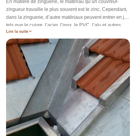
En matière de zinguerie, le matériau qu’un couvreur-
zingueur travaille le plus souvent est le zinc. Cependant,
dans la zinguerie, d’autre matériaux peuvent entrer en jeu
tels que le cuivre, l’acier, l’inox, le PVC, l’alu et autres.
Lire la suite
Chaque élément de zinguerie a un rôle qui lui est propre
mais l’objectif à atteindre reste l’étanchéité du toit. Les
éléments de zinguerie font parties intégrante de votre
toiture et ne peut donc en aucun cas être dissociés de
cette dernière. Que ce soit pour la pose, la restauration, la
réparation et l’entretien de vos zingueries de toiture,
l’entreprise Artisan Stadelmann vous garantira des
prestations de haute qualité.