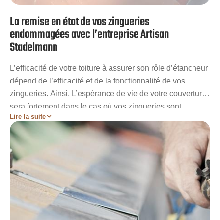
La remise en état de vos zingueries
endommagées avec l’entreprise Artisan
Stadelmann
L’efficacité de votre toiture à assurer son rôle d’étancheur
dépend de l’efficacité et de la fonctionnalité de vos
zingueries. Ainsi, L’espérance de vie de votre couverture
sera fortement dans le cas où vos zingueries sont
Lire la suite
abimées. Votre toit sera alors plus vulnérable aux risques
d’infiltration d’eau et autres conséquences néfastes
comme l’envahissement des mousses. Artisan
Stadelmann vous invite à faire recours à ses services Si
vous rencontrez des problèmes de fuites. Notre entreprise
apportera les meilleures solutions afin que votre toit
puisse retrouver toute son efficacité.