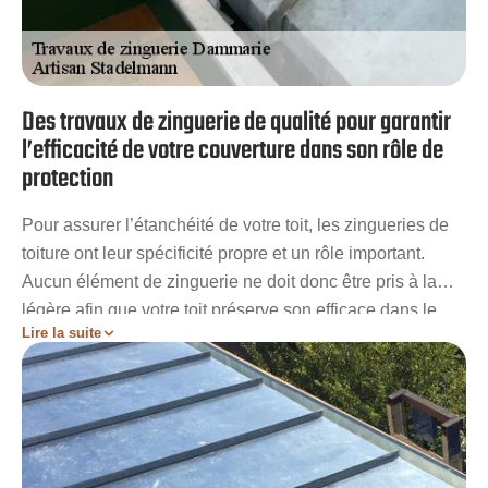
Des travaux de zinguerie de qualité pour garantir
l’efficacité de votre couverture dans son rôle de
protection
Pour assurer l’étanchéité de votre toit, les zingueries de
toiture ont leur spécificité propre et un rôle important.
Aucun élément de zinguerie ne doit donc être pris à la
légère afin que votre toit préserve son efficace dans le
Lire la suite
rôle d’étancheur. Tous ces éléments doivent alors être
parfaitement installé et bien entretenu. Vous êtes au bon
endroit si vous êtes à la recherche d’une entreprise de
zinguerie apte à répondre à vos demandes. A Dammarie,
Artisan Stadelmann le plus à même de vous garantir un
résultat parfait pour tous travaux de zinguerie.