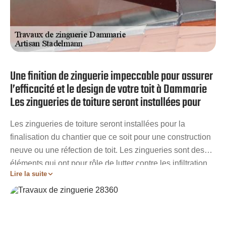
Une finition de zinguerie impeccable pour assurer
l’efficacité et le design de votre toit à Dammarie
Les zingueries de toiture seront installées pour
Les zingueries de toiture seront installées pour la
finalisation du chantier que ce soit pour une construction
neuve ou une réfection de toit. Les zingueries sont des
éléments qui ont pour rôle de lutter contre les infiltration
Lire la suite
l‘eau et d’optimiser l’efficacité de votre toit dans son rôle
d’étancheur. En plus de leur rôle de protection, les
zingueries participent à l’aspect final de votre bâtisse en
jouant sur les divers matériaux qu’elles peuvent adopter