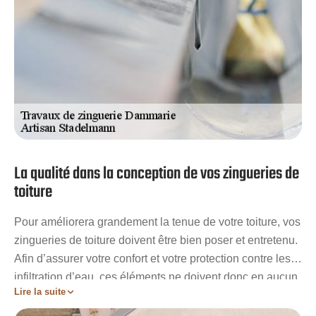
La qualité dans la conception de vos zingueries de
toiture
Pour améliorera grandement la tenue de votre toiture, vos
zingueries de toiture doivent être bien poser et entretenu.
Afin d’assurer votre confort et votre protection contre les
infiltration d’eau, ces éléments ne doivent donc en aucun
Lire la suite
cas être négligé. En effet, ils participent activement à
l’étanchéité de votre couverture et garanti ainsi une