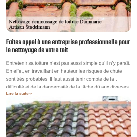
Faites appel à une entreprise professionnelle pour
le nettoyage de votre toit
Entretenir sa toiture n’est pas aussi simple qu’il n’y paraît.
En effet, en travaillant en hauteur les risques de chute
sont très probables. Il faut aussi tenir compte de la
difficulté et de la dangerosité de la tâche dû aux diverses
Lire la suite
contraintes environnementales. En effet, un couvreur est
exposé à de nombreux situations : tuiles fragilisées,
lignes électriques, coup de vent, difficulté d’accès… En
confiant votre toit là Artisan Stadelmann, non seulement
les travaux se feront en toute sécurité mais vous
bénéficierez également d’un résultat parfait. Si vous