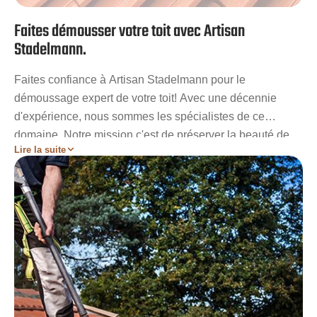
Faites démousser votre toit avec Artisan
Stadelmann.
Faites confiance à Artisan Stadelmann pour le
démoussage expert de votre toit! Avec une décennie
d'expérience, nous sommes les spécialistes de ce
domaine. Notre mission c'est de préserver la beauté de
Lire la suite
votre toit tout en le protégeant des agressions extérieures.
Optez pour un nettoyage exceptionnel en nous laissant
intervenir rapidement. Nous mettons toujours la sécurité
en avant lors de chaque opération. Faites le choix
judicieux, contactez-nous et recevez un devis détaillé
gratuitement. Votre toit mérite le meilleur des entretiens,
offrez-lui l'excellence avec notre service!