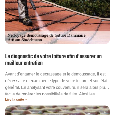
Le diagnostic de votre toiture afin d'assurer un
meilleur entretien
Avant d’entamer le décrassage et le démoussage, il est
nécessaire d’examiner le type de votre toiture et son état
général. En analysant votre couverture, il sera alors plus
facile de repérer les possibilités de fuite. Ainsi les
Lire la suite
meilleurs soins et traitements seront apporter pour lutter
contre les végétaux parasites sans causer plus de dégâts
à votre toit. Avec l’entreprise Artisan Stadelmann,