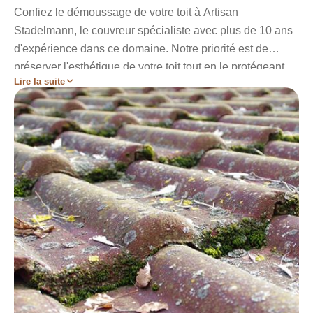
Confiez le démoussage de votre toit à Artisan
Stadelmann, le couvreur spécialiste avec plus de 10 ans
d'expérience dans ce domaine. Notre priorité est de
préserver l'esthétique de votre toit tout en le protégeant
Lire la suite
des agressions extérieures. Pour un nettoyage
exceptionnel, faites appel à nos services et retrouvez la
beauté de votre toiture. Nous mettons toujours la sécurité
en premier plan lors de chaque intervention. Alors optez
pour la qualité au meilleur prix, contactez-nous et obtenez
un devis détaillé gratuit pour un toit impeccable.