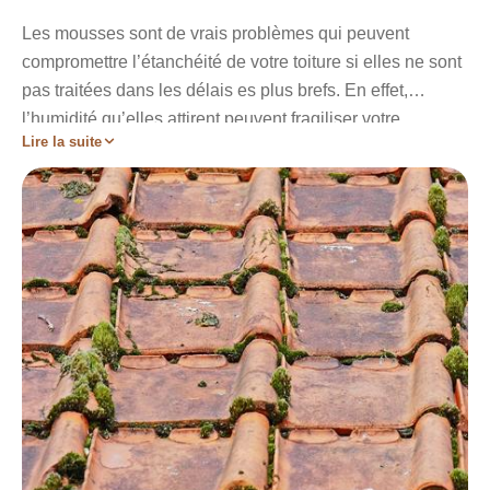
Les mousses sont de vrais problèmes qui peuvent
compromettre l’étanchéité de votre toiture si elles ne sont
pas traitées dans les délais es plus brefs. En effet,
l’humidité qu’elles attirent peuvent fragiliser votre
Lire la suite
revêtement et laisser place aux infiltrations d'eau. Les
dégâts qui s’en suivront coûteront alors très cher en
réparation. Pour prévenir de ces situations fâcheuses,
Artisan Stadelmann vous invite à faire recours à ses
services de nettoyage en remplissant le formulaire de
contact ou en appelant les numéros de téléphone qui
vous sont proposés.