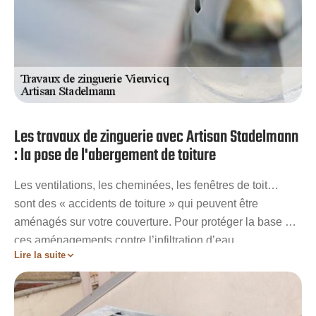
Les travaux de zinguerie avec Artisan Stadelmann
: la pose de l'abergement de toiture
Les ventilations, les cheminées, les fenêtres de toit…
sont des « accidents de toiture » qui peuvent être
aménagés sur votre couverture. Pour protéger la base de
ces aménagements contre l’infiltration d’eau,
Lire la suite
l’abergement est un élément de zinguerie apte à protéger
les combles. L’abergement est également utile pour
protéger les combles entre les pans opposés de votre
toiture et offre un aspect visuel attrayant à celle-ci en plus