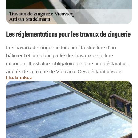
Les réglementations pour les travaux de zinguerie
Les travaux de zinguerie touchent la structure d’un
bâtiment et font donc partie des travaux de toiture
important. Il est alors obligatoire de faire une déclaration
auprès de la mairie de Vieuvicq. Ces déclarations de
Lire la suite
travaux feront ainsi objets de permis de construire. Il est
également nécessaire de se conformer aux conditions de
la PLU en ce qui concerne les matériaux qui
composeront vos zingueries. Artisan Stadelmann peut
prendre en main les travaux de zinguerie que vous
exigerez une fois que les procédures administratives
seront effectués. Nous vous garantirons des résultats
impeccables en respectant toutes les normes de