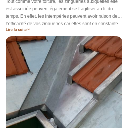
Tout comme votre toiture, les zingueries auxquelles elle
est associée peuvent également se fragiliser au fil du
temps. En effet, les intempéries peuvent avoir raison de
l’efficacité de vos zingueries car elles sont en constante
Lire la suite
interaction avec l’extérieur. Il est urgent de songer à
remplacer ces éléments de toiture aux plus vite dans le
cas où les dégâts sont trop important. Quel que soit les
zingueries de toiture à travailler, l’entreprise Artisan
Stadelmann vous garantira des prestations de haut
niveau pour leur remplacement. Avec les services de
notre entreprise, vos nouvelles zingueries respecteront
toutes les normes.