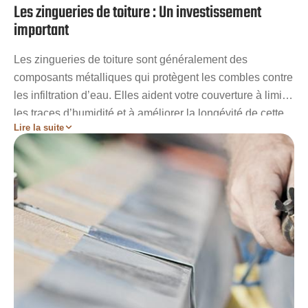
Les zingueries de toiture : Un investissement
important
Les zingueries de toiture sont généralement des
composants métalliques qui protègent les combles contre
les infiltration d’eau. Elles aident votre couverture à limiter
les traces d’humidité et à améliorer la longévité de cette
Lire la suite
dernière. Parmi les zingueries les plus populaires, il y a
les gouttières et les chéneaux. Cependant existe
plusieurs autres éléments de zingueries tout aussi
important qui assurent la longévité de votre toiture. Si
vous êtes à la recherche d’un couvreur-zingueur
compétent et expérimenté à Vieuvicq, Artisan
Stadelmann est votre meilleur contact. Nous vous
garantirons des résultats à la hauteur de vos exigences.