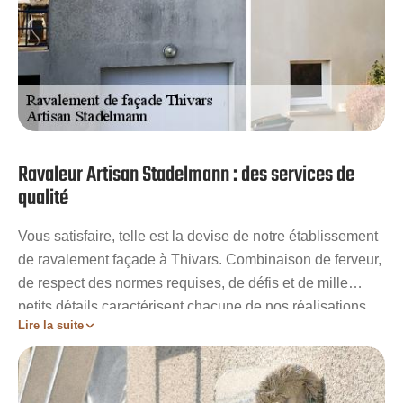
Ravaleur Artisan Stadelmann : des services de
qualité
Vous satisfaire, telle est la devise de notre établissement
de ravalement façade à Thivars. Combinaison de ferveur,
de respect des normes requises, de défis et de mille
petits détails caractérisent chacune de nos réalisations.
Lire la suite
En nous confiant le ravalement de votre façade à Thivars,
vous avez le privilège de travailler directement avec le
meilleur ravaleur de la région. Outre la qualité des
services, nous misons aussi sur les conseils et