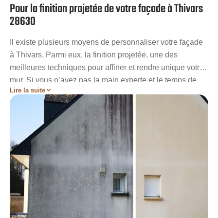
Pour la finition projetée de votre façade à Thivars
28630
Il existe plusieurs moyens de personnaliser votre façade
à Thivars. Parmi eux, la finition projetée, une des
meilleures techniques pour affiner et rendre unique votre
mur. Si vous n’avez pas la main experte et le temps de
Lire la suite
réaliser ce type de finition, n’hésitez pas à nous contacter.
Nous ferons un plaisir de concrétiser de la plus belle
manière votre projet. Avec nos plusieurs années
d’expérience, nous n’aurons aucune difficulté à bien
planifier et à mettre en œuvre le ravalement projeté de
votre façade à Thivars. Demandez tout simplement votre
devis gratuit, et nous prenons en main le reste !