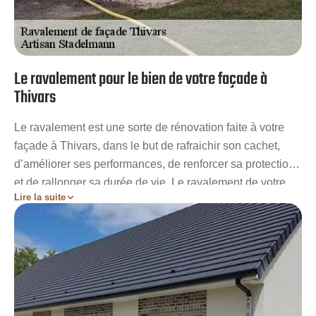
Le ravalement pour le bien de votre façade à
Thivars
Le ravalement est une sorte de rénovation faite à votre
façade à Thivars, dans le but de rafraichir son cachet,
d’améliorer ses performances, de renforcer sa protection
et de rallonger sa durée de vie. Le ravalement de votre
Lire la suite
façade à Thivars permet ainsi de remettre en valeur votre
bâtisse, tout en apportant un surplus de value. C’est une
opération obligatoire, contribuant à rétablir de façon sûre
l’isolation, la résistance et l’étanchéité de votre mur
extérieur. Une fois votre façade ravalée, elle ne risque
plus d’être malmenée par les intempéries pendant
plusieurs années.