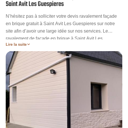
Saint Avit Les Guespieres
N’hésitez pas à solliciter votre devis ravalement façade
en brique gratuit à Saint Avit Les Guespieres sur notre
site afin d’avoir une large idée sur nos services. Le
ravalement de façade en brique à Saint Avit Les
Lire la suite
Guespieres est parmi les spécialités de notre
établissement Artisan Stadelmann. Nous saurons
comment procéder pour rajeunir son cachet et augmenter
ses performances. Nos services sont adressés à tous les
particuliers et professionnels à Saint Avit Les Guespieres
qui ont besoin d’être accompagnés et aiguillés. Travaux
rapides opérés par des ravaleurs aguerris, prix défiant
toute concurrence, devis totalement gratuit, service client
adapté, conseils pertinents.