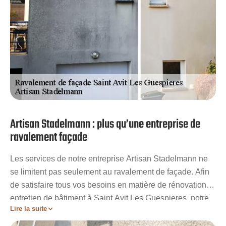
Artisan Stadelmann : plus qu’une entreprise de
ravalement façade
Les services de notre entreprise Artisan Stadelmann ne
se limitent pas seulement au ravalement de façade. Afin
de satisfaire tous vos besoins en matière de rénovation et
entretien de bâtiment à Saint Avit Les Guespieres, notre
Lire la suite
établissement vous propose une large sélection de
prestations. Peinture sur tuiles, nettoyage et démoussage