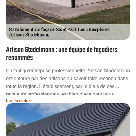
Artisan Stadelmann : une équipe de façadiers
renommés
En tant qu’entreprise professionnelle, Artisan Stadelmann
est entouré par des artisans au savoir-faire reconnu dans
toute la région. L’établissement, par le biais de ces
ravaleurs professionnels, est bien placé pour vous
Lire la suite
épauler tout le long de votre projet. Il n’aura aucun mal à
s’occuper de tout le b.a.-ba du ravalement de votre
façade à Saint Avit Les Guespieres. Les réalisations se
feront exclusivement dans un total respect des normes.
Tandis que les conseils en fonction de la complexité des