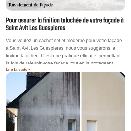
Pour assurer la finition talochée de votre façade à
Saint Avit Les Guespieres
Vous voulez un cachet net et moderne pour votre façade
à Saint Avit Les Guespieres, nous vous suggérons la
finition talochée. C’est une pratique efficace, permettant à
la fois de rajeunir votre façade, tout en la protégeant
Lire la suite
longtemps. Notre entreprise de ravaleur à Saint Avit Les
Guespieres connait parfaitement toutes les méthodes
utilisées pour l’enduit taloché de votre façade. Nos
plusieurs années d’expérience dans ce domaine ont pu
faire le bonheur de nombreux particuliers et
professionnels dans la région. Alors, vous aussi, faites
partie de ce cercle et profitez pleinement des privilèges
que nous mettons à votre disposition !