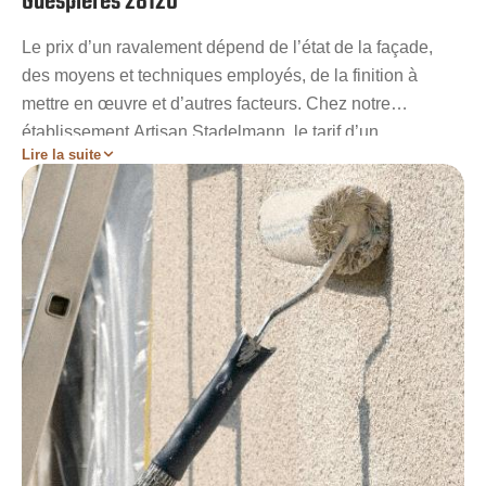
Guespieres 28120
Le prix d’un ravalement dépend de l’état de la façade,
des moyens et techniques employés, de la finition à
mettre en œuvre et d’autres facteurs. Chez notre
établissement Artisan Stadelmann, le tarif d’un
Lire la suite
ravalement façade à Saint Avit Les Guespieres est tout à
fait abordable. A ce propos, nous vous expliquerons ce
que coûte une intervention sur une façade en brique,
pierre, béton… et comment faire pour évoluer les prix à
votre avantage. Soyez sans crainte, même si nos prix
ravalement façade à Saint Avit Les Guespieres sont
concurrentiels, la qualité de nos services sera toujours
maintenue.