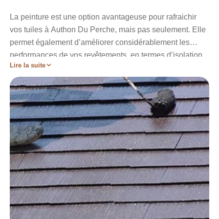
La peinture est une option avantageuse pour rafraichir
vos tuiles à Authon Du Perche, mais pas seulement. Elle
permet également d’améliorer considérablement les
performances de vos revêtements, en termes d’isolation
Lire la suite
et d’étanchéité. Les peintures spécialisées pour les tuiles
permettent de rendre complètement étanches vos
revêtements. Elles limitent et empêchent la récidive des
mousses et lichens. Pareillement, elles améliorent et
renforcent l’isolation thermique de votre couverture. Pour
éviter toutes sortes d’erreurs, laissez aux mains d’un
professionnel comme notre établissement Artisan
Stadelmann le soin de peindre ou repeindre vos tuiles à
Authon Du Perche 28330.