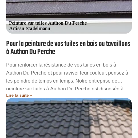
Pour la peinture de vos tuiles en bois ou tavaillons
à Authon Du Perche
Pour renforcer la résistance de vos tuiles en bois à
Authon Du Perche et pour raviver leur couleur, pensez à
les peindre de temps en temps. Notre entreprise de
peinture sur tuiles à Authon Du Perche est disposée à
Lire la suite
vous aider à bien préparer en détail votre projet. De par
notre équipe de couvreurs hautement qualifiés et notre
expertise bien développée, nous vous promettons une
réalisation impeccable, qui améliorera le rendu de vos
tavaillons et les protégera durant des années. Demandez
dès maintenant votre devis gratuit pour être au courant de