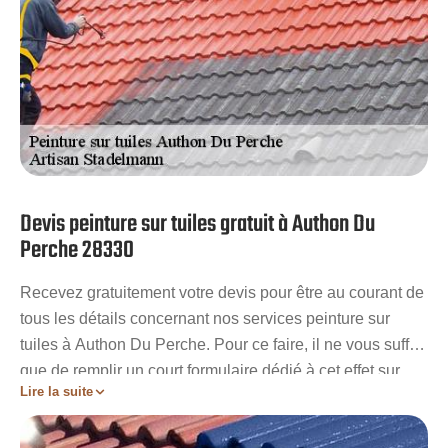
Devis peinture sur tuiles gratuit à Authon Du
Perche 28330
Recevez gratuitement votre devis pour être au courant de
tous les détails concernant nos services peinture sur
tuiles à Authon Du Perche. Pour ce faire, il ne vous suffit
que de remplir un court formulaire dédié à cet effet sur
Lire la suite
notre site. En quelques heures seulement, vous aurez
votre devis peinture sur tuiles gratuit et personnalisé à