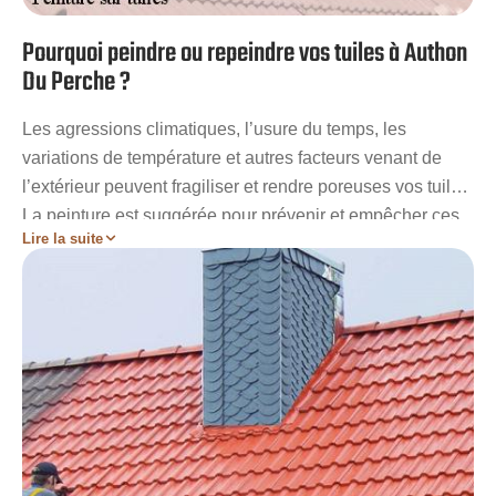
Pourquoi peindre ou repeindre vos tuiles à Authon
Du Perche ?
Les agressions climatiques, l’usure du temps, les
variations de température et autres facteurs venant de
l’extérieur peuvent fragiliser et rendre poreuses vos tuiles.
La peinture est suggérée pour prévenir et empêcher ces
Lire la suite
problèmes. Peindre ou repeindre vos tuiles à Authon Du
Perche 28330 apporte de nombreux avantages. Cette
pratique évite la dégradation précoce de vos
revêtements. Pareillement, elle participe au renforcement
de ces derniers, tout en rallongeant leur durée de vie.
Peindre vos tuiles à Authon Du Perche contribue
également à limiter les déperditions d’énergie, tout en
maintenant la stabilité de votre couverture.