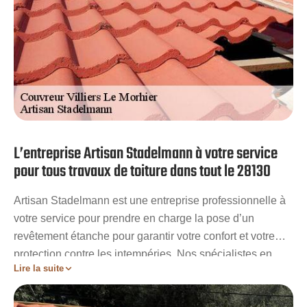
L’entreprise Artisan Stadelmann à votre service
pour tous travaux de toiture dans tout le 28130
Artisan Stadelmann est une entreprise professionnelle à
votre service pour prendre en charge la pose d’un
revêtement étanche pour garantir votre confort et votre
protection contre les intempéries. Nos spécialistes en
Lire la suite
toiture peuvent également s'occuper de la restauration,
de la remise en état et de l’entretien de votre couverture.