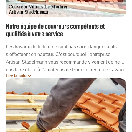
Notre équipe de couvreurs compétents et
qualifiés à votre service
Les travaux de toiture ne sont pas sans danger car ils
s’effectuent en hauteur. C’est pourquoi l’entreprise
Artisan Stadelmann vous recommande vivement de ne
pas faire place à l’amateurisme Pour ce genre de travaux.
Lire la suite
Nous couvreurs professionnels sont des habitués pour
ces travaux en hauteur et sont aptes à répondre à vos
moindres exigences. Ainsi, si vous êtes à la recherche
d’une entreprise experte pour prendre en main vos
travaux de toiture à {ville], ne cherchez pas plus loin.
Nous vous garantirons un toit respectant toutes les
normes.