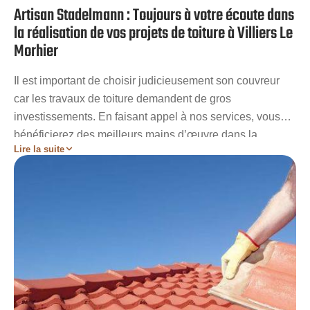
Artisan Stadelmann : Toujours à votre écoute dans
la réalisation de vos projets de toiture à Villiers Le
Morhier
Il est important de choisir judicieusement son couvreur
car les travaux de toiture demandent de gros
investissements. En faisant appel à nos services, vous
bénéficierez des meilleurs mains d’œuvre dans la
Lire la suite
réalisation de votre chantier. Nous avons une équipe de
couvreurs aptes à prendre en compte vos moindres
demandes. Nous étudierons au complet votre chantier et
nous vous partagerons également des avis ainsi que des
conseils pratiques pour l’entretien de votre toit. Nous
vous invitons alors à découvrir nos services de qualité.
N’hésitez pas à faire appel à notre entreprise pour une
garantie d’un meilleur accompagnement.