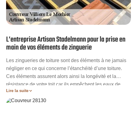
L’entreprise Artisan Stadelmann pour la prise en
main de vos éléments de zinguerie
Les zingueries de toiture sont des éléments à ne jamais
négliger en ce qui concerne l’étanchéité d’une toiture.
Ces éléments assurent alors ainsi la longévité et la
résistance de votre toit car ils empêchent les eaux de
Lire la suite
s’infiltrer dans les combles de votre couverture. En cas de
défauts, il ne faut jamais attendre pour réparer ou rénover
vos zingueries car sans ces éléments, votre toit sera plus
vulnérable aux fuites d’eau. Artisan Stadelmann vous
offre sa main d’œuvre de qualité pour assurer tous vos
travaux de zinguerie quels qu’ils soient.