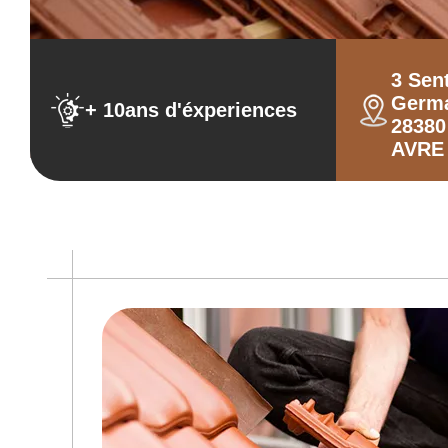
3 Sen
Germ
+ 10ans d'éxperiences
2838
AVRE