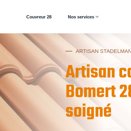
Couvreur 28
Nos services
ARTISAN STADELMA
Artisan c
Bomert 28
soigné