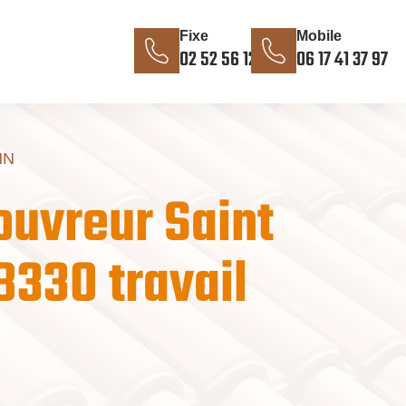
Fixe
Mobile
02 52 56 12 85
06 17 41 37 97
NN
ouvreur Saint
330 travail