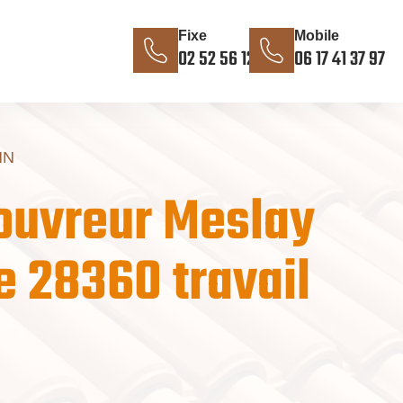
Fixe
Mobile
02 52 56 12 85
06 17 41 37 97
NN
couvreur Meslay
 28360 travail