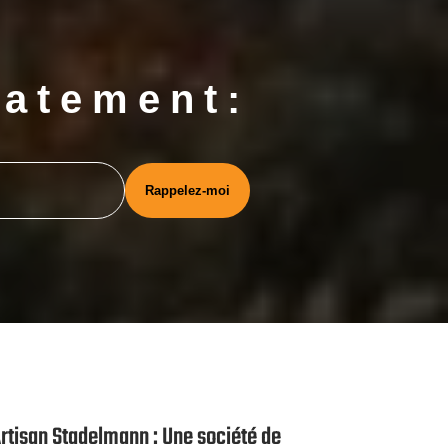
iatement:
rtisan Stadelmann : Une société de