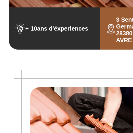
3 Sen
Germ
+ 10ans d'éxperiences
2838
AVRE