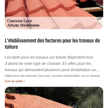
L’établissement des factures pour les travaux de
toiture
Les tarifs pour les travaux sur toiture dépendent tout
d’abord de votre type de chantier. En effet, pour les
travaux qui demandent plusieurs jours (installation ou
réfection de toiture) les prix seront présentés sous forme
Lire la suite
de forfait. Les travaux réguliers et ponctuels (réparation
ou entretien de toit) auront des tarifs dépendant de
l’horaire d’intervention. Cependant, inutile de vous
soucier du prix car les tarifs de Artisan Stadelmann ne
vous laisseront pas indifférents. Avec nos services vous