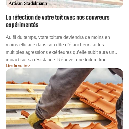
La réfection de votre toit avec nos couvreurs
expérimentés
Au fil du temps, votre toiture deviendra de moins en
moins efficace dans son rôle d’étancheur car les
multiples agressions extérieures qu’elle subit aura un
impact sur sa résistance. Rénover une toiture trop
Lire la suite
ancienne est donc primordial si vous souhaitez conserver
votre confort et votre protection. Nos couvreurs peuvent
intervenir à Luce et ses environs pour tous travaux de
restauration de toiture. Artisan Stadelmann vous garantira
des prestations de haute qualité afin de vous offrir un toit
neuf apte à assurer son rôle à la perfection quels que
soient les matériaux de revêtement de votre choix.