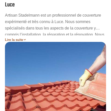
Luce
Artisan Stadelmann est un professionnel de couverture
expérimenté et très connu à Luce. Nous sommes
spécialisés dans tous les aspects de la couverture y
compris l’installation, la réparation et la rénovation. Nous
Lire la suite
offrons des services irréprochables à nos clients en
mettant en avant l’importance de leurs demandes et
exigences. Avec une garantie de satisfaction à 100 %,
nous sommes votre professionnel de votre confiance.
Nous avons une équipe de couvreurs compétents et
passionnés qui travaillent dur pour garantir que chaque
projet est exécuté avec précision et efficacité.