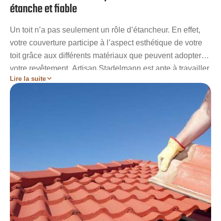
étanche et fiable
Un toit n’a pas seulement un rôle d’étancheur. En effet,
votre couverture participe à l’aspect esthétique de votre
toit grâce aux différents matériaux que peuvent adopter
votre revêtement. Artisan Stadelmann est apte à travailler
Lire la suite
sur divers types de matériaux tels que les tuiles, le zinc,
la chaume, l’ardoise et autres. Sachez tout de même que
le choix du type de votre revêtement doit respecter les
normes de la région. Pour connaître les types de
revêtement autorisés à Lamblore et ses environs,
renseignez-vous auprès des autorités compétentes.