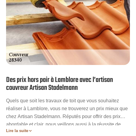
Des prix hors pair à Lamblore avec l’artisan
couvreur Artisan Stadelmann
Quels que soit les travaux de toit que vous souhaitez
réaliser à Lamblore, vous ne trouverez un prix mieux que
chez Artisan Stadelmann. Réputés pour offrir des prix
abordable et clair, nous veillons aussi à la réussite de
Lire la suite
notre œuvre. Notre mesure de réussite est la satisfaction