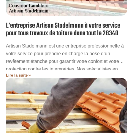
L’entreprise Artisan Stadelmann à votre service
pour tous travaux de toiture dans tout le 28340
Artisan Stadelmann est une entreprise professionnelle à
votre service pour prendre en charge la pose d’un
revêtement étanche pour garantir votre confort et votre
protection contre les intempéries. Nos spécialistes en
Lire la suite
toiture peuvent également s'occuper de la restauration,
de la remise en état et de l’entretien de votre couverture.
Nous veillerons toujours répondre à vos exigences en
assurant des résultats de qualité. Si vous souhaitez avoir
plus d’information sur nos services et nos compétences,
demandez vos devis. Ce sera avec plaisir que nous vous
répondrons.