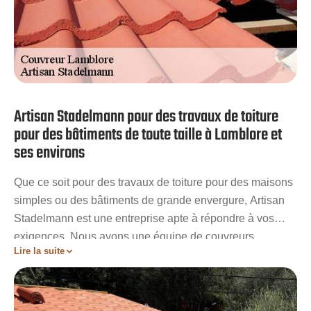
Artisan Stadelmann pour des travaux de toiture
pour des bâtiments de toute taille à Lamblore et
ses environs
Que ce soit pour des travaux de toiture pour des maisons
simples ou des bâtiments de grande envergure, Artisan
Stadelmann est une entreprise apte à répondre à vos
exigences. Nous avons une équipe de couvreurs
Lire la suite
habitués à la hauteur et doté de toutes les qualifications
pour effectuer des travaux de toiture de qualité. Ainsi, que
vous soyez un particulier ou une grande entreprise,
n’hésitez pas à solliciter nos services. Nous vous